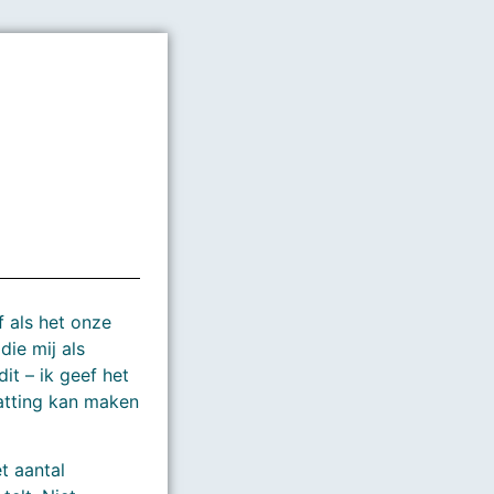
f als het onze
die mij als
it – ik geef het
hatting kan maken
t aantal