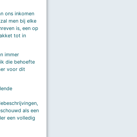
van ons inkomen
zal men bij elke
chreven is, een op
kket tot in
een immer
ik die behoefte
er voor dit
elende
iebeschrijvingen,
beschouwd als een
r een volledig