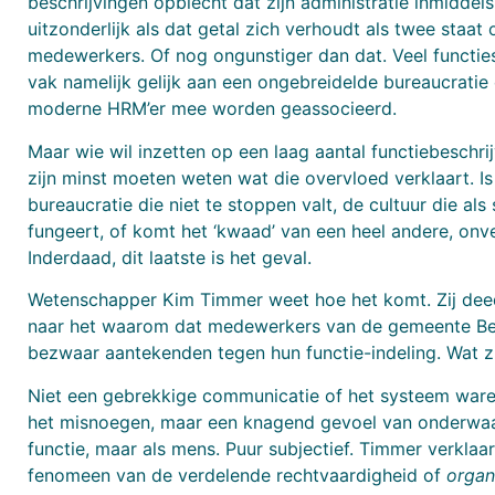
beschrijvingen opbiecht dat zijn administratie inmiddels 
uitzonderlijk als dat getal zich verhoudt als twee staat 
medewerkers. Of nog ongunstiger dan dat. Veel functies
vak namelijk gelijk aan een ongebreidelde bureaucratie
moderne HRM’er mee worden geassocieerd.
Maar wie wil inzetten op een laag aantal functiebeschrij
zijn minst moeten weten wat die overvloed verklaart. Is
bureaucratie die niet te stoppen valt, de cultuur die al
fungeert, of komt het ‘kwaad’ van een heel andere, on
Inderdaad, dit laatste is het geval.
Wetenschapper Kim Timmer weet hoe het komt. Zij de
naar het waarom dat medewerkers van de gemeente B
bezwaar aantekenden tegen hun functie-indeling. Wat zi
Niet een gebrekkige communicatie of het systeem war
het misnoegen, maar een knagend gevoel van onderwaar
functie, maar als mens. Puur subjectief. Timmer verklaar
fenomeen van de verdelende rechtvaardigheid of
organ