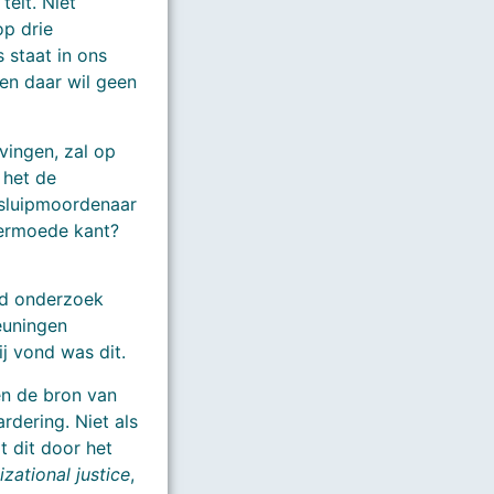
telt. Niet
op drie
 staat in ons
 en daar wil geen
vingen, zal op
 het de
s sluipmoordenaar
vermoede kant?
ed onderzoek
euningen
j vond was dit.
en de bron van
dering. Niet als
t dit door het
izational justice
,