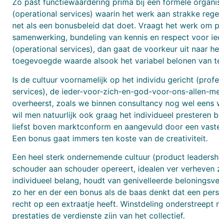
Zo past functiewaardering prima bij een formele organi
(operational services) waarin het werk aan strakke rege
net als een bonusbeleid dat doet. Vraagt het werk om 
samenwerking, bundeling van kennis en respect voor ie
(operational services), dan gaat de voorkeur uit naar h
toegevoegde waarde alsook het variabel belonen van t
Is de cultuur voornamelijk op het individu gericht (prof
services), de ieder-voor-zich-en-god-voor-ons-allen-men
overheerst, zoals we binnen consultancy nog wel eens w
wil men natuurlijk ook graag het individueel presteren
liefst boven marktconform en aangevuld door een vast
Een bonus gaat immers ten koste van de creativiteit.
Een heel sterk ondernemende cultuur (product leadersh
schouder aan schouder opereert, idealen ver verheven 
individueel belang, houdt van genivelleerde belonings
zo her en der een bonus als de baas denkt dat een per
recht op een extraatje heeft. Winstdeling onderstreept
prestaties de verdienste zijn van het collectief.