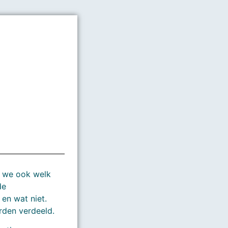
en we ook welk
de
en wat niet.
rden verdeeld.