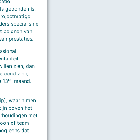
satie
ls gebonden is,
projectmatige
ders specialisme
et belonen van
eamprestaties.
essional
taliteit
illen zien, dan
 beloond
zien
,
de
e 13
maand.
ip), waarin men
zijn boven het
verhoudingen met
soon of team
 nog eens dat