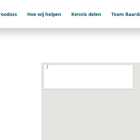
roodoss
Hoe wij helpen
Kennis delen
Team Baard